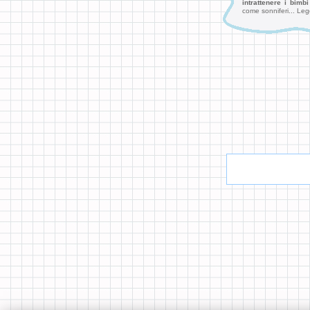
intrattenere i bimb
come sonniferi... Legg