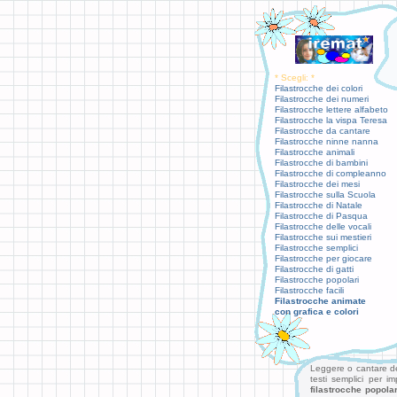
* Scegli: *
Filastrocche dei colori
Filastrocche dei numeri
Filastrocche lettere alfabeto
Filastrocche la vispa Teresa
Filastrocche da cantare
Filastrocche ninne nanna
Filastrocche animali
Filastrocche di bambini
Filastrocche di compleanno
Filastrocche dei mesi
Filastrocche sulla Scuola
Filastrocche di Natale
Filastrocche di Pasqua
Filastrocche delle vocali
Filastrocche sui mestieri
Filastrocche semplici
Filastrocche per giocare
Filastrocche di gatti
Filastrocche popolari
Filastrocche facili
Filastrocche animate
con grafica e colori
Leggere o cantare del
testi semplici per i
filastrocche popolar