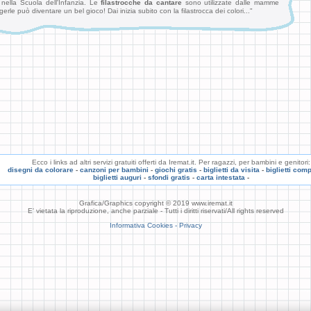
i
nella Scuola dell'Infanzia. Le
filastrocche da cantare
sono utilizzate dalle mamme
erle può diventare un bel gioco! Dai inizia subito con la filastrocca dei colori..."
Ecco i links ad altri servizi gratuiti offerti da Iremat.it. Per ragazzi, per bambini e genitori:
disegni da colorare
-
canzoni per bambini
-
giochi gratis
-
biglietti da visita
-
biglietti com
biglietti auguri
-
sfondi gratis
-
carta intestata
-
Grafica/Graphics copyright © 2019 www.iremat.it
E' vietata la riproduzione, anche parziale - Tutti i diritti riservati/All rights reserved
Informativa Cookies - Privacy