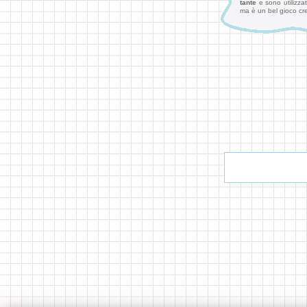
tante
e sono utilizza
ma è un bel gioco cre