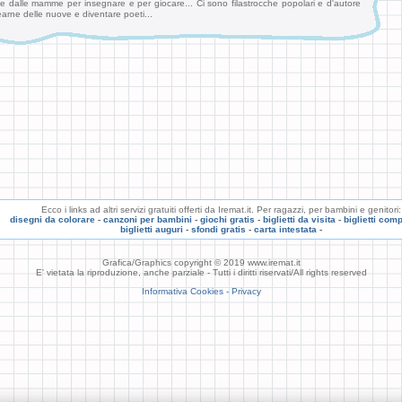
te dalle mamme per insegnare e per giocare... Ci sono filastrocche popolari e d'autore
arne delle nuove e diventare poeti...
Ecco i links ad altri servizi gratuiti offerti da Iremat.it. Per ragazzi, per bambini e genitori:
disegni da colorare
-
canzoni per bambini
-
giochi gratis
-
biglietti da visita
-
biglietti com
biglietti auguri
-
sfondi gratis
-
carta intestata
-
Grafica/Graphics copyright © 2019 www.iremat.it
E' vietata la riproduzione, anche parziale - Tutti i diritti riservati/All rights reserved
Informativa Cookies - Privacy