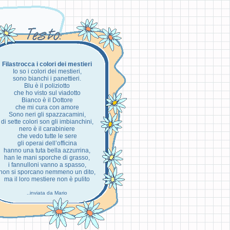
Filastrocca i colori dei mestieri
Io so i colori dei mestieri,
sono bianchi i panettieri.
Blu è il poliziotto
che ho visto sul viadotto
Bianco è il Dottore
che mi cura con amore
Sono neri gli spazzacamini,
di sette colori son gli imbianchini,
nero è il carabiniere
che vedo tutte le sere
gli operai dell’officina
hanno una tuta bella azzurrina,
han le mani sporche di grasso,
i fannulloni vanno a spasso,
non si sporcano nemmeno un dito,
ma il loro mestiere non è pulito
..inviata da Mario