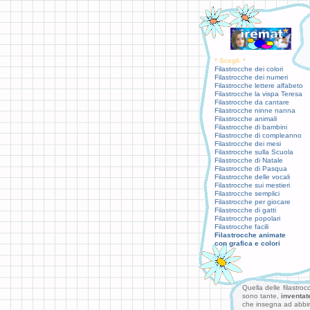
* Scegli: *
Filastrocche dei colori
Filastrocche dei numeri
Filastrocche lettere alfabeto
Filastrocche la vispa Teresa
Filastrocche da cantare
Filastrocche ninne nanna
Filastrocche animali
Filastrocche di bambini
Filastrocche di compleanno
Filastrocche dei mesi
Filastrocche sulla Scuola
Filastrocche di Natale
Filastrocche di Pasqua
Filastrocche delle vocali
Filastrocche sui mestieri
Filastrocche semplici
Filastrocche per giocare
Filastrocche di gatti
Filastrocche popolari
Filastrocche facili
Filastrocche animate
con grafica e colori
Quella delle filastro
sono tante,
inventat
che insegna ad abbinare